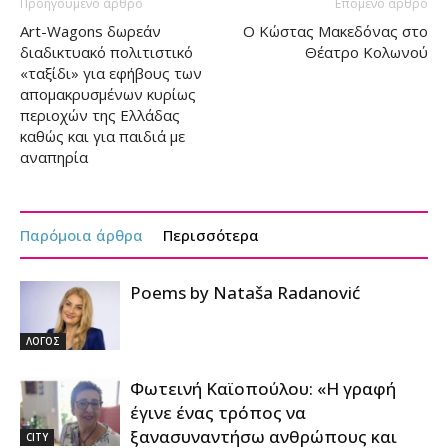
Προηγούμενο άρθρο
Επόμενο άρθρο
Αrt-Wagons δωρεάν
Ο Κώστας Μακεδόνας στο
διαδικτυακό πολιτιστικό
Θέατρο Κολωνού
«ταξίδι» για εφήβους των
απομακρυσμένων κυρίως
περιοχών της Ελλάδας
καθώς και για παιδιά με
αναπηρία
Παρόμοια άρθρα
Περισσότερα
Poems by Nataša Radanović
ΛΟΓΟΣ
Φωτεινή Καϊοπούλου: «Η γραφή
έγινε ένας τρόπος να
ξανασυναντήσω ανθρώπους και
CITY