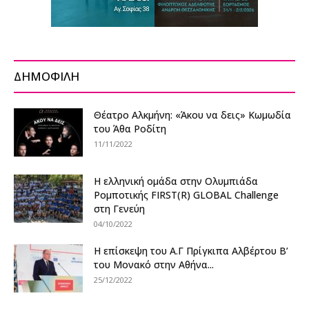
ΔΗΜΟΦΙΛΗ
Θέατρο Αλκμήνη: «Άκου να δεις» Κωμωδία
του Άθα Ροδίτη
11/11/2022
Η ελληνική ομάδα στην Ολυμπιάδα
Ρομποτικής FIRST(R) GLOBAL Challenge
στη Γενεύη
04/10/2022
Η επίσκεψη του Α.Γ Πρίγκιπα Αλβέρτου Β’
του Μονακό στην Αθήνα...
25/12/2022