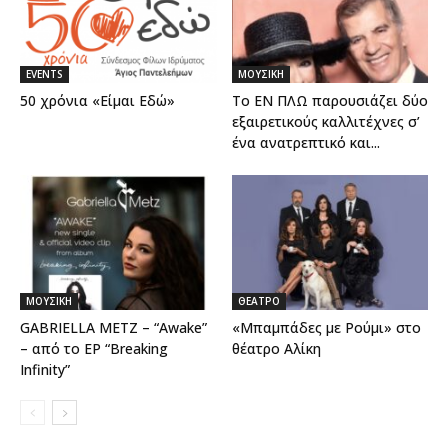
EVENTS
ΜΟΥΣΙΚΗ
50 χρόνια «Είμαι Εδώ»
Το ΕΝ ΠΛΩ παρουσιάζει δύο
εξαιρετικούς καλλιτέχνες σ’
ένα ανατρεπτικό και...
ΜΟΥΣΙΚΗ
ΘΕΑΤΡΟ
GABRIELLA METZ – “Awake”
«Μπαμπάδες με Ρούμι» στο
– από το EP “Breaking
θέατρο Αλίκη
Infinity”