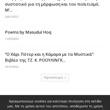
συστατικό για τη μόρφωση και τον πολιτισμό.
Μ’...
26/01/2021
Poems by Masudul Hoq
11/03/2023
“Ο Χάρι Πότερ και η Κάμαρα με τα Μυστικά”:
Βιβλίο της ΤΖ. Κ. ΡΟΟΥΛΙΝΓΚ...
10/10/2022
Περισσότερα
Χρησιμοποιούμε cookies για καλύτερη πλοήγηση στη σελίδα
Διαφημιστείτε στο Polis Magazino
μας. Με τη χρήση αυτού του ιστοτόπου, αποδέχεστε τη χρήση
Όροι χρήσης & Πολιτική Προστασίας Προσωπικών Δεδομένων