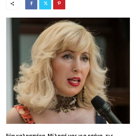
Εύα καλησπέρα. Μίλησέ μας για εσένα, τις