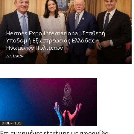
Hermes Expo International: Σταθερή
Υποδομή Εξωστρέφειας Ελλάδας –
Ηνωμένων Πολιτειών
22/01/2026
ΕΠΙΧΕΙΡΗΣΕΙΣ
Επιτυχημένες startups με σφραγίδα