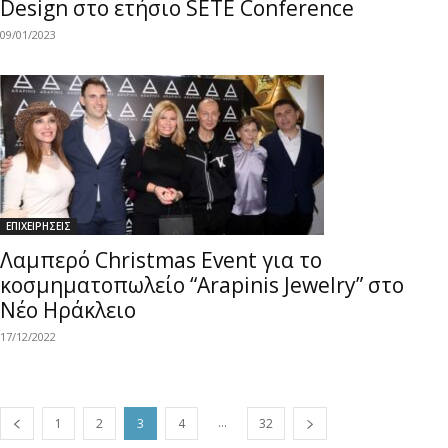
Design στο ετήσιο SETE Conference
09/01/2023
ΕΠΙΧΕΙΡΗΣΕΙΣ
Λαμπερό Christmas Εvent για το
κοσμηματοπωλείο “Arapinis Jewelry” στο
Νέο Ηράκλειο
17/12/2022
...
1
2
3
4
32