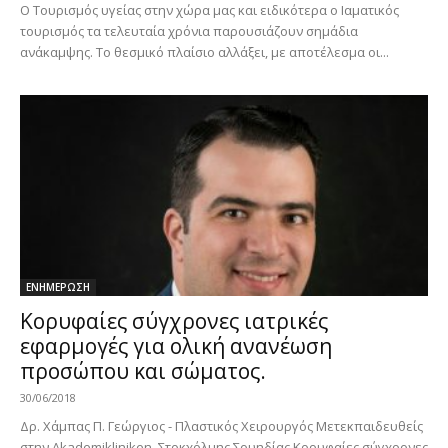
Ο Τουρισμός υγείας στην χώρα μας και ειδικότερα ο Ιαματικός
τουρισμός τα τελευταία χρόνια παρουσιάζουν σημάδια
ανάκαμψης. Το θεσμικό πλαίσιο αλλάξει, με αποτέλεσμα οι...
ΕΝΗΜΕΡΩΣΗ
Κορυφαίες σύγχρονες ιατρικές
εφαρμογές για ολική ανανέωση
προσώπου και σώματος.
30/06/2018
Δρ. Χάμπας Π. Γεώργιος - Πλαστικός Χειρουργός Μετεκπαιδευθείς
στην Akademikliniken, Στοκχόλμης Σουηδίας Κορυφαίες σύγχρονες