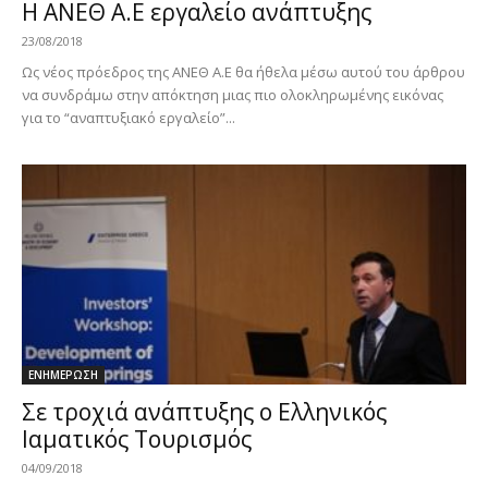
Η ΑΝΕΘ Α.Ε εργαλείο ανάπτυξης
23/08/2018
Ως νέος πρόεδρος της ΑΝΕΘ Α.Ε θα ήθελα μέσω αυτού του άρθρου
να συνδράμω στην απόκτηση μιας πιο ολοκληρωμένης εικόνας
για το “αναπτυξιακό εργαλείο”...
ΕΝΗΜΕΡΩΣΗ
Σε τροχιά ανάπτυξης ο Ελληνικός
Ιαματικός Τουρισμός
04/09/2018