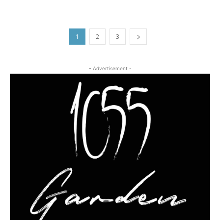
1
2
3
- Advertisement -