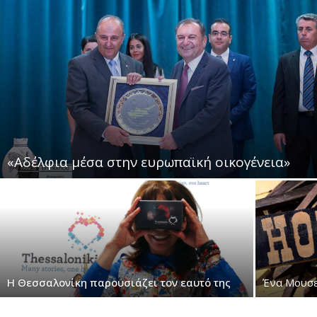
«Αδέλφια μέσα στην ευρωπαϊκή οικογένεια»
Η Θεσσαλονίκη παρουσιάζει τον εαυτό της
Ένα Μουσε