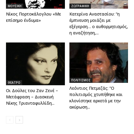
ΜΟΥΣΙΚΗ
ΖΩΓΡΑΦΙΚΗ
Νίκος Πορτοκάλογλου «Με
Κατερίνα Αναστασίου: “η
επίσημο ένδυμα»
έμπνευση μοιάζει με
εξέγερση… ο αυθορμητισμός,
η αναζήτηση,...
ΠΟΛΙΤΙΣΜΟΣ
ΘΕΑΤΡΟ
Λεόντιος Πετμεζάς: “Ο
Οι Δούλες του Ζαν Ζενέ –
πολιτισμός χτυπήθηκε και
Μετάφραση – Διασκευή
κλονίστηκε αρκετά με την
Νίκης Τριανταφυλλίδη...
ακύρωση...