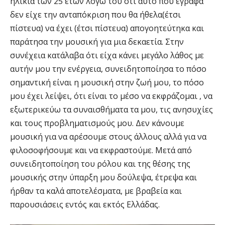
ηλικία των 25 ετών λόγω του ότι αυτό που έγραφα
δεν είχε την ανταπόκριση που θα ήθελα(έτσι
πίστευα) να έχει (έτσι πίστευα) απογοητεύτηκα και
παράτησα την μουσική για μια δεκαετία. Στην
συνέχεια κατάλαβα ότι είχα κάνει μεγάλο λάθος με
αυτήν μου την ενέργεια, συνειδητοποίησα το πόσο
σημαντική είναι η μουσική στην ζωή μου, το πόσο
μου έχει λείψει, ότι είναι το μέσο να εκφράζομαι , να
εξωτερικεύω τα συναισθήματα τα μου, τις ανησυχίες
και τους προβληματισμούς μου. Δεν κάνουμε
μουσική για να αρέσουμε στους άλλους αλλά για να
φιλοσοφήσουμε και να εκφραστούμε. Μετά από
συνειδητοποίηση του ρόλου και της θέσης της
μουσικής στην ύπαρξη μου δούλεψα, έτρεψα και
ήρθαν τα καλά αποτελέσματα, με βραβεία και
παρουσιάσεις εντός και εκτός Ελλάδας.