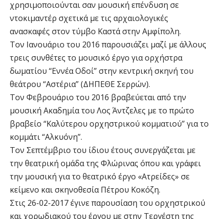
χρησιμοποιούνται σαν μουσική επένδυση σε
ντοκιμαντέρ σχετικά με τις αρχαιολογικές
ανασκαφές στον τύμβο Καστά στην Αμφίπολη.
Τον Ιανουάριο του 2016 παρουσιάζει μαζί με άλλους
τρεις συνθέτες το μουσικό έργο για ορχήστρα
δωματίου “Εννέα Οδοί” στην κεντρική σκηνή του
θεάτρου “Αστέρια” (ΔΗΠΕΘΕ Σερρών).
Τον Φεβρουάριο του 2016 βραβεύεται από την
μουσική Ακαδημία του Λος Άντζελες με το πρώτο
βραβείο “Καλύτερου ορχηστρικού κομματιού” για το
κομμάτι “Αλκυόνη”.
Τον Σεπτέμβριο του ίδιου έτους συνεργάζεται με
την θεατρική ομάδα της Φλώρινας όπου και γράφει
την μουσική για το θεατρικό έργο «Ατρείδες» σε
κείμενο και σκηνοθεσία Πέτρου Κοκόζη.
Στις 26-02-2017 έγινε παρουσίαση του ορχηστρικού
και χορωδιακού του έργου με στην Τεργέστη της