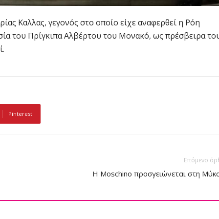
ρίας Καλλας, γεγονός στο οποίο είχε αναφερθεί η Ρόη
ία του Πρίγκιπα Αλβέρτου του Μονακό, ως πρέσβειρα το
ί.
Pinterest
Επόμενο άρ
H Moschino προσγειώνεται στη Μύκ