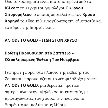
Όλα τα κοσμήματα είναι πιστοποιημένα από το
IGLcert
του έγκριτου γεμολόγου
Γιώργου
Σπυρομήλιου
, ο οποίος αποτελεί και τον
Χρυσό
Χορηγό
του θεσμού, ενισχύοντας την αξιοπιστία και
το κύρος της διοργάνωσης.
AN ODE TO GOLD – ΩΔΗ ΣΤΟΝ ΧΡΥΣΟ
Πρώτη Παρουσίαση στο Ζάππειο –
Ολοκληρωμένη Έκθεση Τον Νοέμβριο
Για πρώτη φορά, στο πλαίσιο της έκθεσης του
Ζαππείου, παρουσιάζεται το νέο φιλόδοξο project
AN
ODE
TO
GOLD
, μία θεματική πρόταση
αφιερωμένη στην υψηλή κοσμηματοποιία, με
πρωταγωνιστές τον χρυσό, την πλατίνα, τα
διαμάντια και πολύτιμους λίθους.