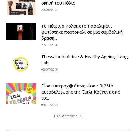
σκηνή του Πόλις
20/06/2022
Το Πέτρινο Ρολόι στο Πασαλιμάνι
φωτίστηκε πορτοκαλί σε μια συμβολική
δράση...
27/11/2020
Thessaloniki Active & Healthy Ageing Living
Lab
02/07/2019
Είσαι υπέροχ@ όπως είσαι: Βιβλίο
αυτοβελτίωσης της Έμιλι Κόξχεντ από
τις...
09/11/2022
Περισσότερα