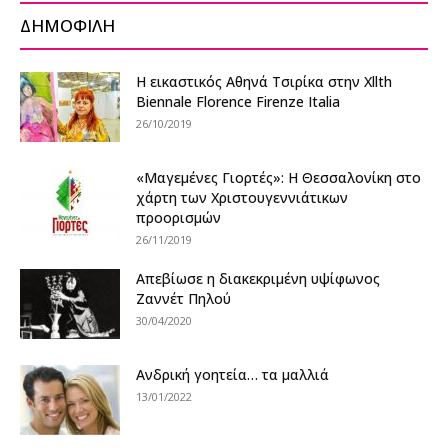
ΔΗΜΟΦΙΛΗ
Η εικαστικός Αθηνά Τσιρίκα στην Xllth
Biennale Florence Firenze Italia
26/10/2019
«Μαγεμένες Γιορτές»: Η Θεσσαλονίκη στο
χάρτη των Χριστουγεννιάτικων
προορισμών
26/11/2019
Απεβίωσε η διακεκριμένη υψίφωνος
Ζαννέτ Πηλού
30/04/2020
Ανδρική γοητεία… τα μαλλιά
13/01/2022