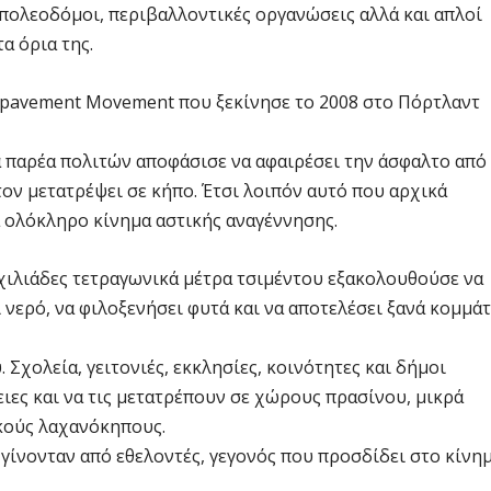
 πολεοδόμοι, περιβαλλοντικές οργανώσεις αλλά και απλοί
α όρια της.
epavement Movement που ξεκίνησε το 2008 στο Πόρτλαντ
α παρέα πολιτών αποφάσισε να αφαιρέσει την άσφαλτο από
τον μετατρέψει σε κήπο. Έτσι λοιπόν αυτό που αρχικά
α ολόκληρο κίνημα αστικής αναγέννησης.
 χιλιάδες τετραγωνικά μέτρα τσιμέντου εξακολουθούσε να
νερό, να φιλοξενήσει φυτά και να αποτελέσει ξανά κομμάτ
 Σχολεία, γειτονιές, εκκλησίες, κοινότητες και δήμοι
ες και να τις μετατρέπουν σε χώρους πρασίνου, μικρά
ικούς λαχανόκηπους.
ς γίνονταν από εθελοντές, γεγονός που προσδίδει στο κίνη