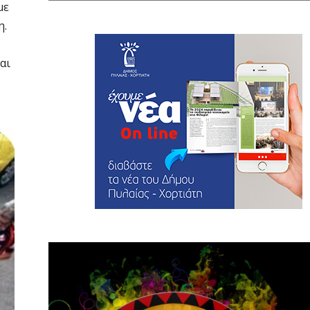
με
η.
αι