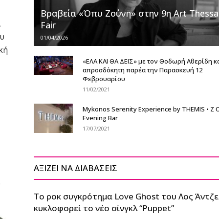
Βραβεία «Όπυ Ζούνη» στην 9η Art Thessal
ι
Fair
ου
01/04/2026
κή
«ΕΛΑ ΚΑΙ ΘΑ ΔΕΙΣ» με τον Θοδωρή Αθερίδη κ
απροσδόκητη παρέα την Παρασκευή 12
Φεβρουαρίου
11/02/2021
Mykonos Serenity Experience by THEMIS • Z 
Evening Bar
17/07/2021
ΑΞΙΖΕΙ ΝΑ ΔΙΑΒΑΣΕΙΣ
Το ροκ συγκρότημα Love Ghost του Λος Άντζε
κυκλοφορεί το νέο σίνγκλ “Puppet”