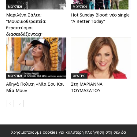
ΜΟΥΣΙΚΗ
ΜΟΥΣΙΚΗ
Μαριλένα Σάλτα:
Hot Sunday Blood: νέο single
“Μουσικοθεραπεία:
“A Better Today”
θεραπεύομαι
διασκεδάζοντας!”
ΜΟΥΣΙΚΗ
ΘΕΑΤΡΟ
Αθηνά Πολίτη «Μία Σου Και
Στη ΜΑΡΙΑΝΝΑ
Μία Μου»
ΤΟΥΜΑΣΑΤΟΥ
Διαφημιστείτε στο Polis Magazino
Χρησιμοποιούμε cookies για καλύτερη πλοήγηση στη σελίδα