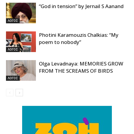
“God in tension” by Jernail S Aanand
ΛΟΓΟΣ
Photini Karamouzis Chalkias: “My
poem to nobody”
ΛΟΓΟΣ
Olga Levadnaya: MEMORIES GROW
FROM THE SCREAMS OF BIRDS
ΛΟΓΟΣ