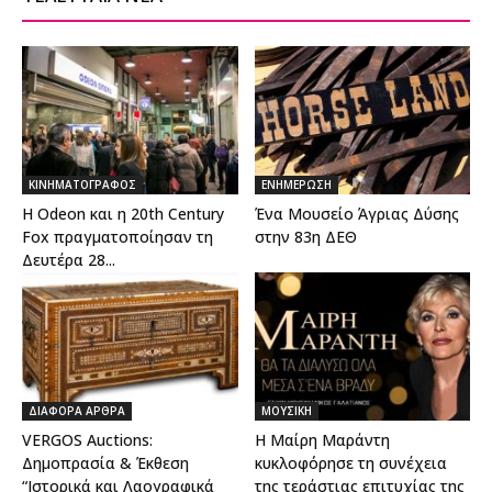
ΚΙΝΗΜΑΤΟΓΡΑΦΟΣ
ΕΝΗΜΕΡΩΣΗ
Η Odeon και η 20th Century
Ένα Μουσείο Άγριας Δύσης
Fox πραγματοποίησαν τη
στην 83η ΔΕΘ
Δευτέρα 28...
ΔΙΑΦΟΡΑ ΑΡΘΡΑ
ΜΟΥΣΙΚΗ
VERGOS Auctions:
Η Μαίρη Μαράντη
Δημοπρασία & Έκθεση
κυκλοφόρησε τη συνέχεια
“Ιστορικά και Λαογραφικά
της τεράστιας επιτυχίας της