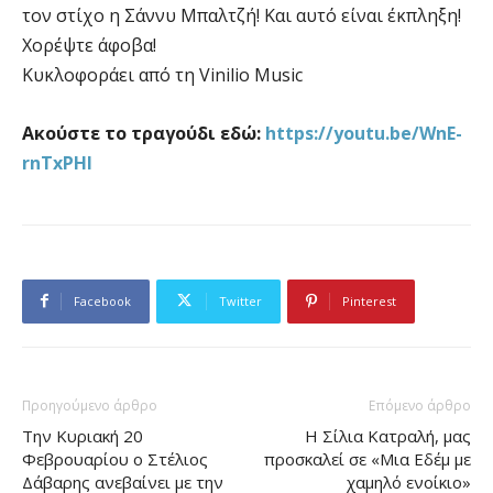
τον στίχο η Σάννυ Μπαλτζή! Και αυτό είναι έκπληξη!
Χορέψτε άφοβα!
Κυκλοφοράει από τη Vinilio Music
Ακούστε το τραγούδι εδώ:
https://youtu.be/WnE-
rnTxPHI
Facebook
Twitter
Pinterest
Προηγούμενο άρθρο
Επόμενο άρθρο
Την Κυριακή 20
Η Σίλια Κατραλή, μας
Φεβρουαρίου ο Στέλιος
προσκαλεί σε «Μια Εδέμ με
Δάβαρης ανεβαίνει με την
χαμηλό ενοίκιο»