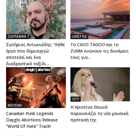
ΖΩΓΡΑΦΙΚΗ
LIFESTYLE
Σωτήριος Αντωνιάδης: “Κάθε
Το CAVO TAGOO και το
έργο που δημιουργώ
ZUMA ενώνουν τις δυνάμεις
αποτελεί και ένα
τους για...
διαδραστικό ταξίδι...
CITY
ΜΟΥΣΙΚΗ
Η Χριστίνα Θεωνά
Canadian Punk Legends
παρουσιάζει τη νέα μουσική
Dayglo Abortions Release
πρότασή της
“World Of Hate” Track!