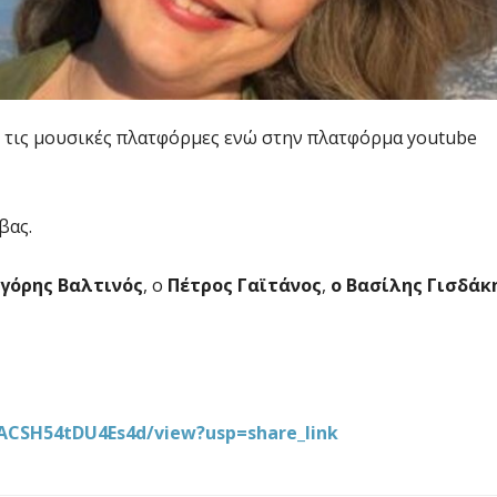
 τις μουσικές πλατφόρμες ενώ στην πλατφόρμα youtube
βας.
γόρης Βαλτινός
, ο
Πέτρος Γαϊτάνος
,
ο Βασίλης Γισδάκ
yACSH54tDU4Es4d/view?usp=share_link