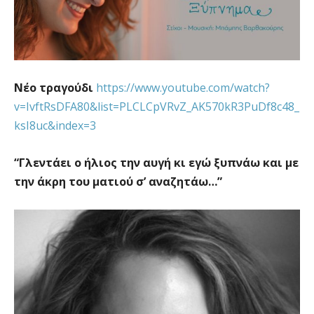
Νέο τραγούδι
https://www.youtube.com/watch?
v=IvftRsDFA80&list=PLCLCpVRvZ_AK570kR3PuDf8c48_
ksI8uc&index=3
“Γλεντάει ο ήλιος την αυγή κι εγώ ξυπνάω και με
την άκρη του ματιού σ’ αναζητάω…”