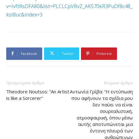
v=IvftRsDFA80&list=PLCLCpVRvZ_AK570kR3PuDf8c48_
ksI8uc&index=3
Facebook
Twitter
Pinterest
Προηγούμενο άρθρο
Επόμενο άρθρο
Theodore Noutsos: “An Artist
Αντωνία Γρίβα: “Η εντύπωση
is like a Sorcerer”
που αφήνουν τα σχέδια μου
δεν παύει να είναι
σουρεαλιστική,
ατμοσφαιρική, όπου μέσω
αυτής αποτυπώνεται μια
έντονη πλευρά των
ανθρώπινων