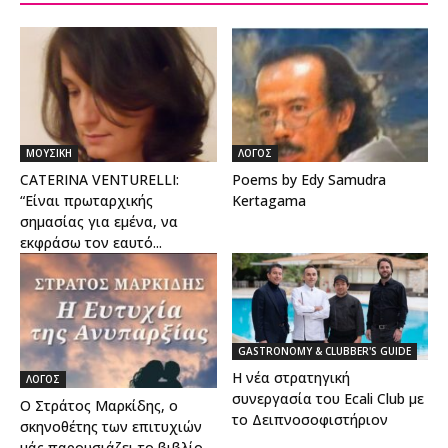
ΜΟΥΣΙΚΗ
ΛΟΓΟΣ
CATERINA VENTURELLI:
Poems by Edy Samudra
“Είναι πρωταρχικής
Kertagama
σημασίας για εμένα, να
εκφράσω τον εαυτό...
GASTRONOMY & CLUBBER'S GUIDE
Η νέα στρατηγική
ΛΟΓΟΣ
συνεργασία του Ecali Club με
Ο Στράτος Μαρκίδης, ο
το Δειπνοσοφιστήριον
σκηνοθέτης των επιτυχιών
μάς παρουσιάζει το βιβλίο...