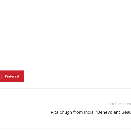
κός)
Pinterest
Επόμενο άρ
Rita Chugh from India: “Benevolent Bea