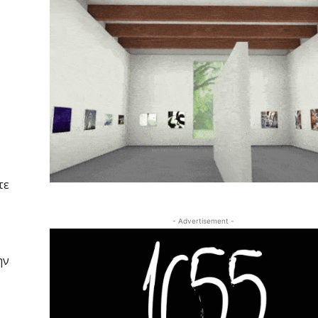
τε
- Advertisement -
ην