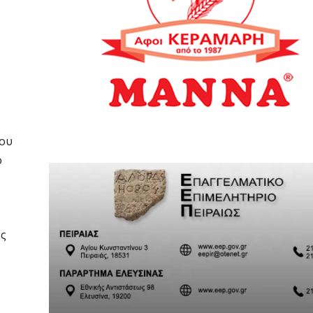
του
ο
ος