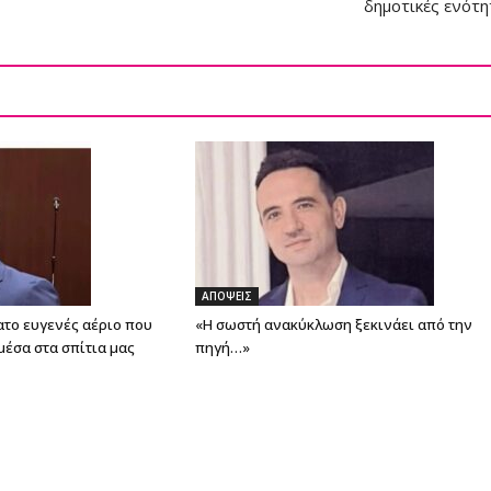
δημοτικές ενότη
ΑΠΟΨΕΙΣ
ατο ευγενές αέριο που
«Η σωστή ανακύκλωση ξεκινάει από την
μέσα στα σπίτια μας
πηγή…»