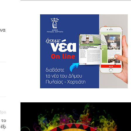
 να
θρο
 το
έξι