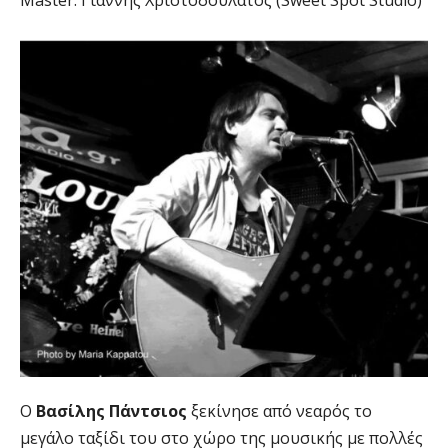
Master: Γιάννης Χριστοδουλάτος (Sweet Spot Studio)
Ο
Βασίλης Πάντσιος
ξεκίνησε από νεαρός το
μεγάλο ταξίδι του στο χώρο της μουσικής με πολλές