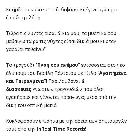
Κι ήρθε το κύμα να σε ξεδιψάσει κι έγινε αγάπη κι
έσμιξε η πλάση
Τώρα τις νύχτες είσαι δικιά μου, τα μυστικά σου
μαθαίνω τώρα τις νύχτες είσαι δικιά μου κι όταν
χαράζει πεθαίνω’’
Το τραγούδι
‘’Πνοή του ανέμου’’
εντάσσεται στο νέο
άλμπουμ του Βασίλη Πάντσιου με τίτλο
‘’Αγαπημένα
και Πειραγμένα’’!
Περιλαμβάνει
6
διασκευές
γνωστών τραγουδιών που όλοι
αγαπήσαμε και γίνονται παραγωγές μέσα από την
δική του οπτική ματιά.
Κυκλοφορούν επίσημα με την άδεια των δημιουργών
τους από την
InReal Time Records!