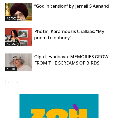
“God in tension” by Jernail S Aanand
ΛΟΓΟΣ
Photini Karamouzis Chalkias: “My
poem to nobody”
ΛΟΓΟΣ
Olga Levadnaya: MEMORIES GROW
FROM THE SCREAMS OF BIRDS
ΛΟΓΟΣ