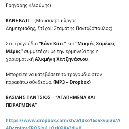
Γρηγόρης Κλιούμης)
ΚΑΝΕ ΚΑΤΙ
– (Μουσική: Γιώργος
Δημητριάδης, Στίχοι: Σταμάτης Πανταζόπουλος)
Στα τραγούδια
“Κάνε Κάτι”
και
“Μικρές Χαμένες
Μέρες”
συμμετέχει με την ερμηνεία της η
χαρισματική
Αλκμήνη Χατζηνάσιου
.
Μπορείτε να κατεβάσετε τα τραγούδια στον
παρακάτω σύνδεσμο.
(
MP
3 –
Dropbox
)
ΒΑΣΙΛΗΣ ΠΑΝΤΣΙΟΣ – ‘’ΑΓΑΠΗΜΕΝΑ ΚΑΙ
ΠΕΙΡΑΓΜΕΝΑ’’
https://www.dropbox.com/sh/a1dxo16saxvpiax/A
ADcznimyFPQSjxK_iQsK6I8a?dl=0