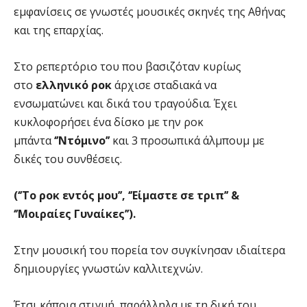
εμφανίσεις σε γνωστές μουσικές σκηνές της Αθήνας
και της επαρχίας.
Στο ρεπερτόριο του που βασιζόταν κυρίως
στο
ελληνικό ροκ
άρχισε σταδιακά να
ενσωματώνει και δικά του τραγούδια. Έχει
κυκλοφορήσει ένα δίσκο με την ροκ
μπάντα
‘’Ντόμινο’’
και 3 προσωπικά άλμπουμ με
δικές του συνθέσεις.
(‘’Το ροκ εντός μου’’, ‘’Είμαστε σε τριπ’’ &
‘’Μοιραίες Γυναίκες’’).
Στην μουσική του πορεία τον συγκίνησαν ιδιαίτερα
δημιουργίες γνωστών καλλιτεχνών.
Έτσι κάποια στιγμή, παράλληλα με τη δική του