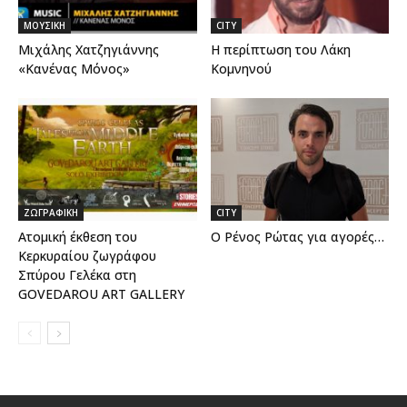
ΜΟΥΣΙΚΗ
CITY
Μιχάλης Χατζηγιάννης
Η περίπτωση του Λάκη
«Κανένας Μόνος»
Κομνηνού
ΖΩΓΡΑΦΙΚΗ
CITY
Ατομική έκθεση του
Ο Ρένος Ρώτας για αγορές…
Κερκυραίου ζωγράφου
Σπύρου Γελέκα στη
GOVEDAROU ART GALLERY