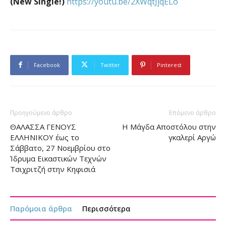
(New Single!)
https://youtu.be/2XWqtJjqELo
Facebook
Twitter
Pinterest
Προηγούμενο άρθρο
Επόμενο άρθρο
ΘΑΛΑΣΣΑ ΓΕΝΟΥΣ
Η Μάγδα Αποστόλου στην
ΕΛΛΗΝΙΚΟΥ έως το
γκαλερί Αργώ
Σάββατο, 27 Νοεμβρίου στο
Ίδρυμα Εικαστικών Τεχνών
Τσιχριτζή στην Κηφισιά
Παρόμοια άρθρα
Περισσότερα