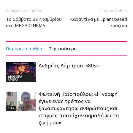
Προηγούμενο άρθρο
Επόμενο άρθρο
Το Σάββατο 28 Νοεμβρίου
Καραντίνα με… plant based
στο MEGA CINEMA
κουζίνα
Παρόμοια άρθρα
Περισσότερα
Ανδρέας Λάμπρου: «80s»
ΔΙΑΦΟΡΑ
ΑΡΘΡΑ
Φωτεινή Καϊοπούλου: «Η γραφή
έγινε ένας τρόπος να
ξανασυναντήσω ανθρώπους και
CITY
στιγμές που είχαν σημαδέψει τη
ζωή μου»