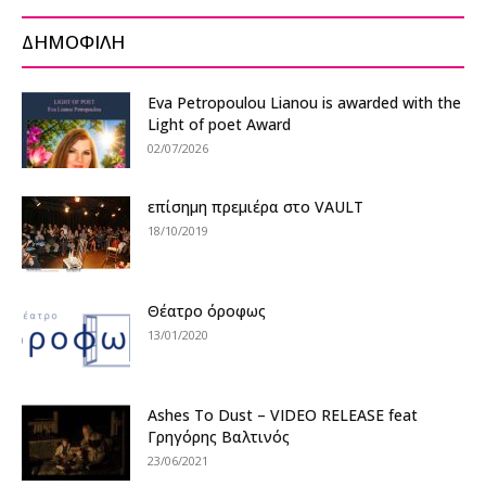
ΔΗΜΟΦΙΛΗ
Eva Petropoulou Lianou is awarded with the
Light of poet Award
02/07/2026
επίσημη πρεμιέρα στο VAULT
18/10/2019
Θέατρο όροφως
13/01/2020
Ashes To Dust – VIDEO RELEASE feat
Γρηγόρης Βαλτινός
23/06/2021