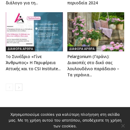
διάλογο για τη...
περιοδεία 2024
ΔΙΑΦΟΡΑ ΑΡΘΡΑ
ΔΙΑΦΟΡΑ ΑΡΘΡΑ
1ο Συνέδριο «Γίνε
Pelargonium (Γεράνι):
Άνθρωπος» Η Περιφέρεια
Διακοπές στο δικό σας
Αττικής και το CSI Institute...
λουλουδένιο παράδεισο –
Τα γεράνια...
Διαφημιστείτε στο Polis Magazino
Χρησιμοποιούμε cookies για καλύτερη πλοήγηση στη σελίδα
μας. Με τη χρήση αυτού του ιστοτόπου, αποδέχεστε τη χρήση
Όροι χρήσης & Πολιτική Προστασίας Προσωπικών Δεδομένων
των cookies.
Επικοινωνία