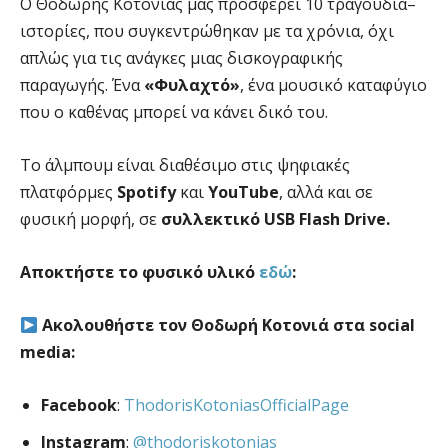
Ο Θοδωρής Κοτονιάς μας προσφέρει 10 τραγούδια–
ιστορίες, που συγκεντρώθηκαν με τα χρόνια, όχι
απλώς για τις ανάγκες μιας δισκογραφικής
παραγωγής. Ένα
«Φυλαχτό»
, ένα μουσικό καταφύγιο
που ο καθένας μπορεί να κάνει δικό του.
Το άλμπουμ είναι διαθέσιμο στις ψηφιακές
πλατφόρμες
Spotify
και
YouTube
, αλλά και σε
φυσική μορφή, σε
συλλεκτικό USB Flash Drive.
Αποκτήστε
το
φυσικό
υλικό
εδώ
:
Ακολουθήστε τον Θοδωρή Κοτονιά στα social
media:
Facebook
:
ThodorisKotoniasOfficialPage
Instagram
:
@thodoriskotonias