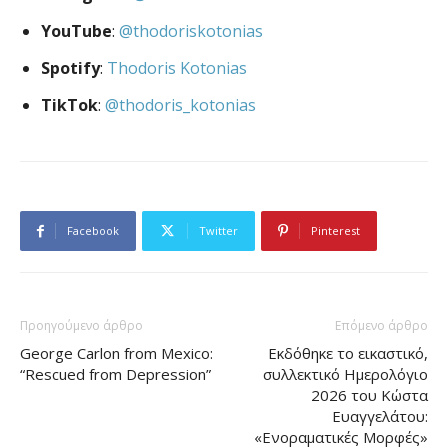
YouTube
:
@thodoriskotonias
Spotify
:
Thodoris Kotonias
TikTok
:
@thodoris_kotonias
Facebook
Twitter
Pinterest
Προηγούμενο άρθρο
Επόμενο άρθρο
George Carlon from Mexico:
Εκδόθηκε το εικαστικό,
“Rescued from Depression”
συλλεκτικό Ημερολόγιο
2026 του Κώστα
Ευαγγελάτου:
«Ενοραματικές Μορφές»