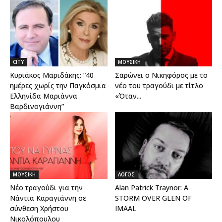
CITY
ΜΟΥΣΙΚΗ
Κυριάκος Μαριδάκης: “40
Σαρώνει ο Νικηφόρος με το
ημέρες χωρίς την Παγκόσμια
νέο του τραγούδι με τίτλο
Ελληνίδα Μαριάννα
«Όταν...
Βαρδινογιάννη”
ΜΟΥΣΙΚΗ
ΛΟΓΟΣ
Νέο τραγούδι για την
Alan Patrick Traynor: A
Νάντια Καραγιάννη σε
STORM OVER GLEN OF
σύνθεση Χρήστου
IMAAL
Νικολόπουλου