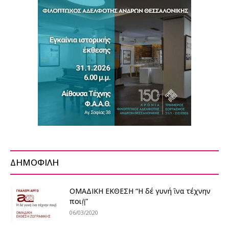
ΔΗΜΟΦΙΛΗ
ΟΜΑΔΙΚΗ ΕΚΘΕΣΗ “Η δέ γυνή ἳνα τέχνην
ποιῇ”
06/03/2020