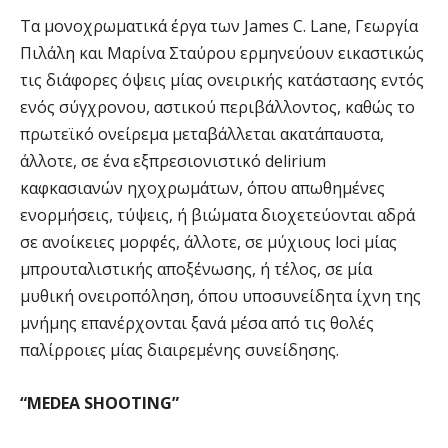
Τα μονοχρωματικά έργα των James C. Lane, Γεωργία
Πιλάλη και Μαρίνα Σταύρου ερμηνεύουν εικαστικώς
τις διάφορες όψεις μίας ονειρικής κατάστασης εντός
ενός σύγχρονου, αστικού περιβάλλοντος, καθώς το
πρωτεϊκό ονείρεμα μεταβάλλεται ακατάπαυστα,
άλλοτε, σε ένα εξπρεσιονιστικό delirium
καφκασιανών ηχοχρωμάτων, όπου απωθημένες
ενορμήσεις, τύψεις, ή βιώματα διοχετεύονται αδρά
σε ανοίκειες μορφές, άλλοτε, σε μύχιους loci μίας
μπρουταλιστικής αποξένωσης, ή τέλος, σε μία
μυθική ονειροπόληση, όπου υποσυνείδητα ίχνη της
μνήμης επανέρχονται ξανά μέσα από τις θολές
παλίρροιες μίας διαιρεμένης συνείδησης.
“
MEDEA
SHOOTING
”