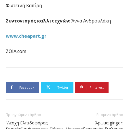
Φωτεινή Καπίρη
Συντονισμός καλλιτεχνών:
Άννα Ανδρουλάκη
www.cheapart.gr
ZOIA.com
Facebook
Twitter
Pinterest
Προηγούμενο άρθρο
Επόμενο άρθρο
“Λέσχη Ελπιδοφόρας
Άρωμα ginger:
Γραφής” Διήγημα του Πάνου
Μουσικοθεατρικός διάλογος