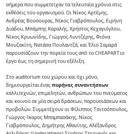
σήμερα που συμμετείχαν τα τελευταία χρόνια στις
εκθέσεις του οργανισμού. Οι Νίκος Αρτέμης,
Ανδρέας Βούσουρας, Νίκος Γιαβρόπουλος, Ειρήνη
Διάδου, Μπάμπης Καραλής, Χρήστος Κεχαγιόγλου,
Νίκος Κρυωνίδης, Γιώργος Λυντζέρης, Φιόνα
Μουζακίτη, Νατάσα Πουλαντζά, και Έλιο Σαμαρά
παρουσιάζουν την πορεία τους από το CHEAPARTιο
έργο έως τη σημερινή του εξέλιξη.
Στο auditorium του χώρου και όχι μόνο,
δημιουργείται ένας
πυρήνας συναντήσεων
καλλιτεχνών, επιμελητών, ανθρώπων του πνεύματος
και κοινού σε μία σειρά δράσεων, παρουσιάσεων και
προβολών. Συμμετέχουν οι Φίλιππος Τσιτσόπουλος,
Γιώργος-Ίκαρος Μπαμπασάκης, Νίκος
Γιαβρόπουλος, Δημήτρης Αθανίτης, Αλέξανδρος
Ατλιδάκης (Underathens) Στράτος Στεριανός και