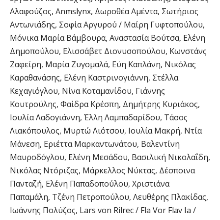
Αλαφούζος, Anmslynx, Δωροθέα Αμέντα, Σωτήριος
Αντωνιάδης, Σοφία Αργυρού / Μαίρη Γυφτοπούλου,
Μόνικα Μαρία Βάμβουρα, Αναστασία Βούτσα, Ελένη
Δημοπούλου, Ελισσάβετ Διονυσοπούλου, Κωνστάνς
Ζαφείρη, Μαρία Ζυγομαλά, Εύη Καπλάνη, Νικόλας
Καραθανάσης, Ελένη Καστρινογιάννη, Στέλλα
Κεχαγιόγλου, Νίνα Κοταμανίδου, Γιάννης
Κουτρούλης, Φαίδρα Κρέσπη, Δημήτρης Κυριάκος,
Ιουλία Λαδογιάννη, Έλλη Λαμπαδαρίδου, Τάσος
Λιακόπουλος, Μυρτώ Λιότσου, Ιουλία Μακρή, Ντία
Μάνεση, Εριέττα Μαρκαντωνάτου, Βαλεντίνη
Μαυροδόγλου, Ελένη Μεσάδου, Βασιλική Νικολαΐδη,
Νικόλας Ντόριζας, Μάρκελλος Νύκτας, Δέσποινα
Πανταζή, Ελένη Παπαδοπούλου, Χριστιάνα
Παπαμάλη, Τζένη Πετροπούλου, Λευθέρης Πλακίδας,
Ιωάννης Πολύζος, Lars von Rilrec / Fla Vor Flav Ia /