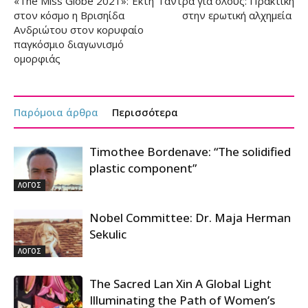
«The Miss Globe 2021»: Έκτη
Τάντρα για όλους: Πρακτική
στον κόσμο η Βρισηίδα
στην ερωτική αλχημεία
Ανδριώτου στον κορυφαίο
παγκόσμιο διαγωνισμό
ομορφιάς
Παρόμοια άρθρα
Περισσότερα
Timothee Bordenave: “The solidified
plastic component”
ΛΟΓΟΣ
Nobel Committee: Dr. Maja Herman
Sekulic
ΛΟΓΟΣ
The Sacred Lan Xin A Global Light
Illuminating the Path of Women’s