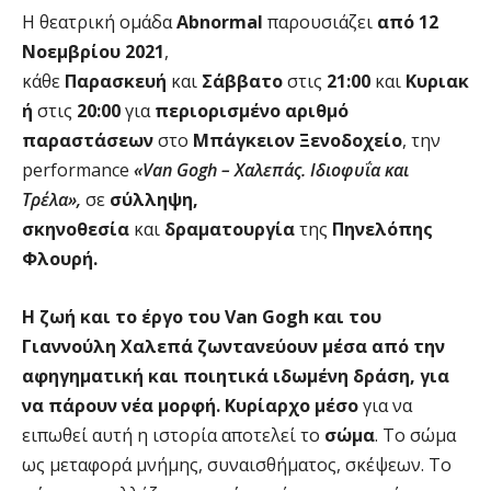
Η θεατρική ομάδα
Abnormal
παρουσιάζει
από 12
Νοεμβρίου 2021
,
κάθε
Παρασκευή
και
Σάββατο
στις
21:00
και
Κυριακ
ή
στις
20:00
για
περιορισμένο αριθμό
παραστάσεων
στο
Μπάγκειον Ξενοδοχείο
, την
performance
«Van Gogh – Χαλεπάς. Ιδιοφυΐα και
Τρέλα»,
σε
σύλληψη,
σκηνοθεσία
και
δραματουργία
της
Πηνελόπης
Φλουρή.
Η ζωή και το έργο του Van Gogh και του
Γιαννούλη Χαλεπά ζωντανεύουν μέσα από την
αφηγηματική και ποιητικά ιδωμένη δράση, για
να πάρουν νέα μορφή. Κυρίαρχο μέσο
για να
ειπωθεί αυτή η ιστορία αποτελεί το
σώμα
. Το σώμα
ως μεταφορά μνήμης, συναισθήματος, σκέψεων. Το