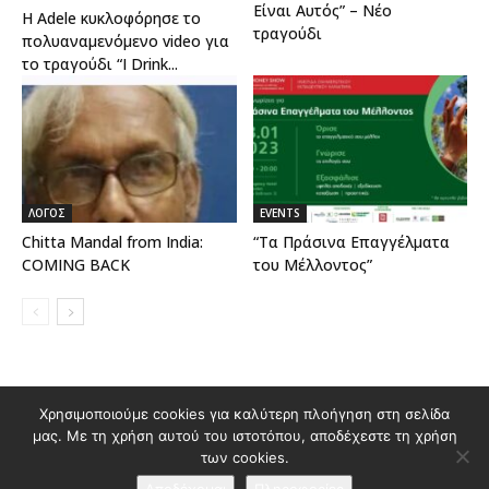
Είναι Αυτός” – Νέο
Η Adele κυκλοφόρησε το
τραγούδι
πολυαναμενόμενο video για
το τραγούδι “I Drink...
ΛΟΓΟΣ
EVENTS
Chitta Mandal from India:
“Τα Πράσινα Επαγγέλματα
COMING BACK
του Μέλλοντος”
Διαφημιστείτε στο Polis Magazino
Χρησιμοποιούμε cookies για καλύτερη πλοήγηση στη σελίδα
μας. Με τη χρήση αυτού του ιστοτόπου, αποδέχεστε τη χρήση
Όροι χρήσης & Πολιτική Προστασίας Προσωπικών Δεδομένων
των cookies.
Επικοινωνία