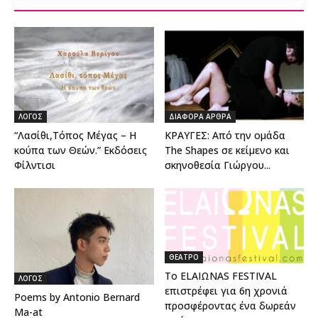
ΛΟΓΟΣ
ΔΙΑΦΟΡΑ ΑΡΘΡΑ
“Λασίθι,Τόπος Μέγας – Η
ΚΡΑΥΓΕΣ: Από την ομάδα
κούπα των Θεών.” Εκδόσεις
The Shapes σε κείμενο και
Φίλντισι
σκηνοθεσία Γιώργου...
ΘΕΑΤΡΟ
Το ELAIΩNAS FESTIVAL
ΛΟΓΟΣ
επιστρέφει για 6η χρονιά
Poems by Antonio Bernard
προσφέροντας ένα δωρεάν
Ma-at