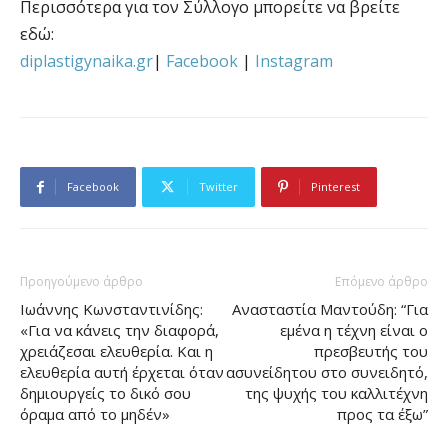
Περισσότερα για τον Σύλλογο μπορείτε να βρείτε
εδώ:
diplastigynaika.gr
|
Facebook
|
Instagram
Facebook
Twitter
Pinterest
Προηγούμενο άρθρο
Επόμενο άρθρο
Ιωάννης Κωνσταντινίδης:
Ανασταστία Μαντούδη: “Για
«Για να κάνεις την διαφορά,
εμένα η τέχνη είναι ο
χρειάζεσαι ελευθερία. Και η
πρεσβευτής του
ελευθερία αυτή έρχεται όταν
ασυνείδητου στο συνειδητό,
δημιουργείς το δικό σου
της ψυχής του καλλιτέχνη
όραμα από το μηδέν»
προς τα έξω”