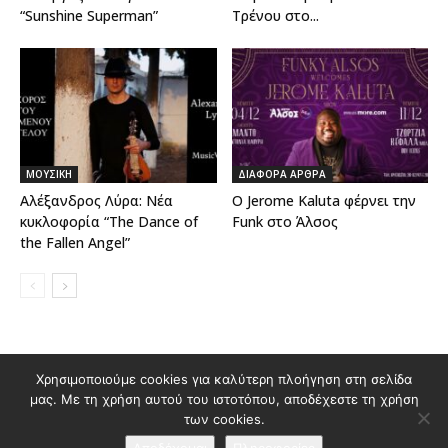
“Sunshine Superman”
Τρένου στο...
ΜΟΥΣΙΚΗ
ΔΙΑΦΟΡΑ ΑΡΘΡΑ
Αλέξανδρος Λύρα: Νέα
Ο Jerome Kaluta φέρνει την
κυκλοφορία “The Dance of
Funk στο Άλσος
the Fallen Angel”
Χρησιμοποιούμε cookies για καλύτερη πλοήγηση στη σελίδα
Διαφημιστείτε στο Polis Magazino
μας. Με τη χρήση αυτού του ιστοτόπου, αποδέχεστε τη χρήση
Όροι χρήσης & Πολιτική Προστασίας Προσωπικών Δεδομένων
των cookies.
Επικοινωνία