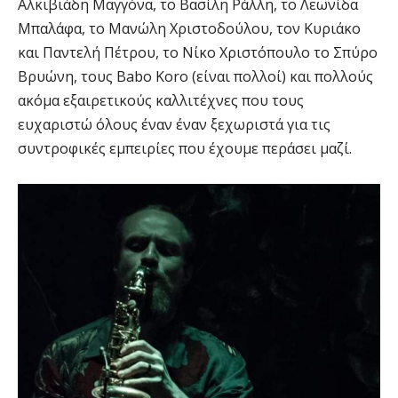
Αλκιβιάδη Μαγγόνα, το Βασίλη Ράλλη, το Λεωνίδα
Μπαλάφα, το Μανώλη Χριστοδούλου, τον Κυριάκο
και Παντελή Πέτρου, το Νίκο Χριστόπουλο το Σπύρο
Βρυώνη, τους Babo Koro (είναι πολλοί) και πολλούς
ακόμα εξαιρετικούς καλλιτέχνες που τους
ευχαριστώ όλους έναν έναν ξεχωριστά για τις
συντροφικές εμπειρίες που έχουμε περάσει μαζί.