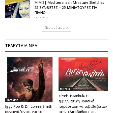
M.M.S| Medıterranean Mınıature Sketches
25 ΣΥΝΘΕΤΕΣ – 25 ΜΙΝΙΑΤΟΥΡΕΣ ΓΙΑ
ΠΙΑΝΟ
16/11/2019
Περισσότερα
ΤΕΛΕΥΤΑΙΑ ΝΕΑ
ΜΟΥΣΙΚΗ
«Paris-Istanbul» Η
ΜΟΥΣΙΚΗ
εμβληματική μουσική
Iggy Pop & Dr. Lonnie Smith
παράσταση «αποβιβάζεται»
συνεργάζονται για το
στην «Αποβάθρα» του