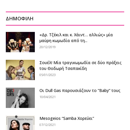
ΔΗΜΟΦΙΛΗ
«Δρ. Τζέκιλ και κ. Χάιντ… αλλιώς» μία
μαύρη κωμωδία από τη...
20/12/2019
Σουέλ! Μία τραγικωμωδία σε δύο πράξεις
του Θοδωρή Τσαπακίδη
05/01/2023
Οι Dull Gas παρουσιάζουν το “Baby” τους
10/04/2021
Mesogeios “Samba Χορεύει”
07/12/2021