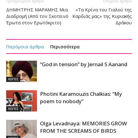
Προηγούμενο άρθρο
Επόμενο άρθρο
ΔΗΜΗΤΡΗΣ ΜΑΡΑΜΗΣ Μια
«Τα Κρίνα του Γιαλού της
Διαδρομή (Από τον Σκοτεινό
Καρδιάς μας» της Κυριακής
Έρωτα στον Ερωτόκριτο)
Δράκου
Παρόμοια άρθρα
Περισσότερα
“God in tension” by Jernail S Aanand
ΛΟΓΟΣ
Photini Karamouzis Chalkias: “My
poem to nobody”
ΛΟΓΟΣ
Olga Levadnaya: MEMORIES GROW
FROM THE SCREAMS OF BIRDS