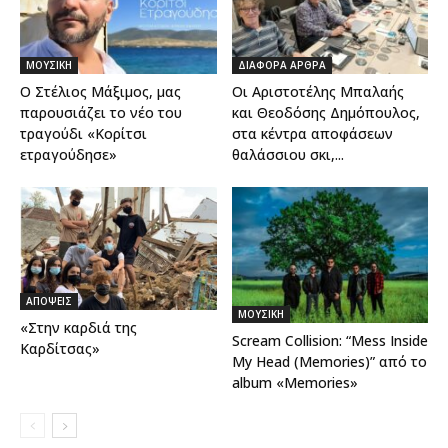
ΜΟΥΣΙΚΗ
ΔΙΑΦΟΡΑ ΑΡΘΡΑ
Ο Στέλιος Μάξιμος, μας
Οι Αριστοτέλης Μπαλαής
παρουσιάζει το νέο του
και Θεοδόσης Δημόπουλος,
τραγούδι «Κορίτσι
στα κέντρα αποφάσεων
ετραγούδησε»
θαλάσσιου σκι,...
ΑΠΟΨΕΙΣ
ΜΟΥΣΙΚΗ
«Στην καρδιά της
Scream Collision: “Mess Inside
Καρδίτσας»
My Head (Memories)” από το
album «Memories»