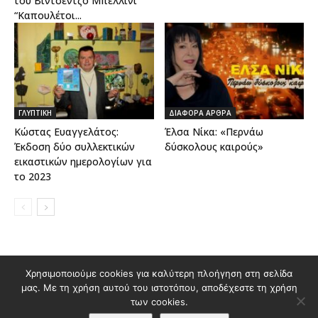
του Βιντσέντζο Μπελλίνι
“Καπουλέτοι...
ΓΛΥΠΤΙΚΗ
ΔΙΑΦΟΡΑ ΑΡΘΡΑ
Κώστας Ευαγγελάτος:
Έλσα Νίκα: «Περνάω
Έκδοση δύο συλλεκτικών
δύσκολους καιρούς»
εικαστικών ημερολογίων για
το 2023
Διαφημιστείτε στο Polis Magazino
Χρησιμοποιούμε cookies για καλύτερη πλοήγηση στη σελίδα
μας. Με τη χρήση αυτού του ιστοτόπου, αποδέχεστε τη χρήση
Όροι χρήσης & Πολιτική Προστασίας Προσωπικών Δεδομένων
των cookies.
Επικοινωνία