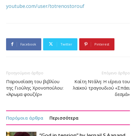
youtube.com/user/totrenostorouf
Facebook
Twitter
Pinterest
Προηγούμενο άρθρο
Επόμενο άρθρο
Παρουσίαση του βιβλίου
Καίτη Ντάλη: Η ιέρεια του
της Γιούλης Χρονοπούλου:
λαϊκού τραγουδιού «Σπάει
«Άρωμα φουζέρ»
δεσμά»
Παρόμοια άρθρα
Περισσότερα
“God in tension” by Jernail S Aanand