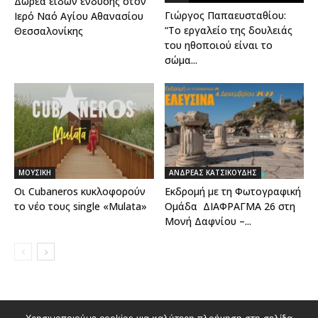
Δωρεά ειδών ένδυσης στον
Γιώργος Παπαευσταθίου:
Ιερό Ναό Αγίου Αθανασίου
“Το εργαλείο της δουλειάς
Θεσσαλονίκης
του ηθοποιού είναι το
σώμα...
ΜΟΥΣΙΚΗ
ΑΝΔΡΕΑΣ ΚΑΤΣΙΚΟΥΔΗΣ
Οι Cubaneros κυκλοφορούν
Εκδρομή με τη Φωτογραφική
το νέο τους single «Mulata»
Ομάδα ΔΙΑΦΡΑΓΜΑ 26 στη
Μονή Δαφνίου –...