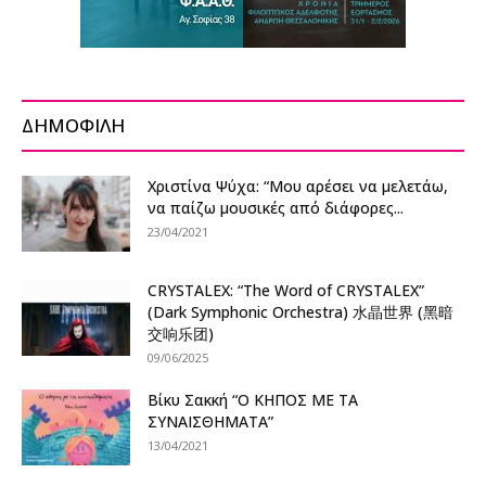
ΔΗΜΟΦΙΛΗ
Χριστίνα Ψύχα: “Μου αρέσει να μελετάω,
να παίζω μουσικές από διάφορες...
23/04/2021
CRYSTALEX: “The Word of CRYSTALEX”
(Dark Symphonic Orchestra) 水晶世界 (黑暗
交响乐团)
09/06/2025
Βίκυ Σακκή “Ο ΚΗΠΟΣ ΜΕ ΤΑ
ΣΥΝΑΙΣΘΗΜΑΤΑ”
13/04/2021