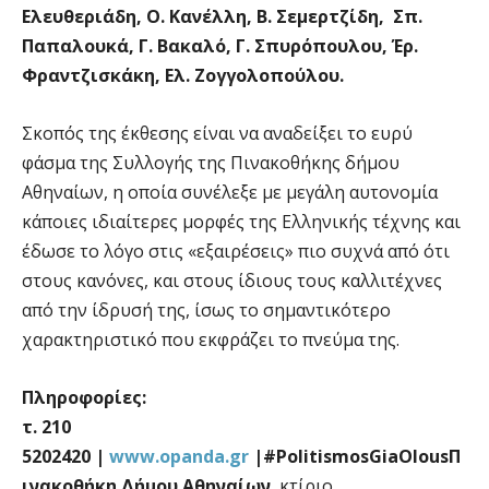
Ελευθεριάδη, Ο. Κανέλλη, Β. Σεμερτζίδη, Σπ.
Παπαλουκά, Γ. Βακαλό, Γ. Σπυρόπουλου, Έρ.
Φραντζισκάκη, Ελ. Ζογγολοπούλου.
Σκοπός της έκθεσης είναι να αναδείξει το ευρύ
φάσμα της Συλλογής της Πινακοθήκης δήμου
Αθηναίων, η οποία συνέλεξε με μεγάλη αυτονομία
κάποιες ιδιαίτερες μορφές της Ελληνικής τέχνης και
έδωσε το λόγο στις «εξαιρέσεις» πιο συχνά από ότι
στους κανόνες, και στους ίδιους τους καλλιτέχνες
από την ίδρυσή της, ίσως το σημαντικότερο
χαρακτηριστικό που εκφράζει το πνεύμα της.
Πληροφορίες:
τ.
210
5202420
|
www
.
opanda
.
gr
|#
PolitismosGiaOlous
Π
ινακοθήκη Δήμου Αθηναίων
, κτίριο