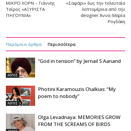
ΜΙΚΡΟ ΧΟΡΝ – Γιάννης
«Σαφάρι» έως την τελευταία
Τσίρος «ΑΞΥΡΙΣΤΑ
λεπτομέρεια από την
ΠΗΓΟΥΝΙΑ»
designer Άννα-Μαρία
Ρογδάκη
Παρόμοια άρθρα
Περισσότερα
“God in tension” by Jernail S Aanand
ΛΟΓΟΣ
Photini Karamouzis Chalkias: “My
poem to nobody”
ΛΟΓΟΣ
Olga Levadnaya: MEMORIES GROW
FROM THE SCREAMS OF BIRDS