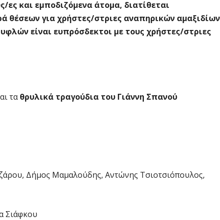
ς/ες και εμποδιζόμενα άτομα, διατίθεται
ά θέσεων για χρήστες/στριες αναπηρικών αμαξιδίων
τυφλών είναι ευπρόσδεκτοι με τους χρήστες/στριες
αι τα
θρυλικά τραγούδια του Γιάννη Σπανού
αζάρου, Δήμος Μαμαλούδης, Αντώνης Τσιοτσιόπουλος,
α Σιάφκου