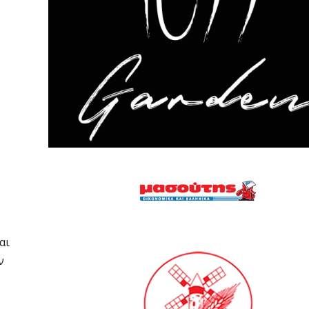
και
ν