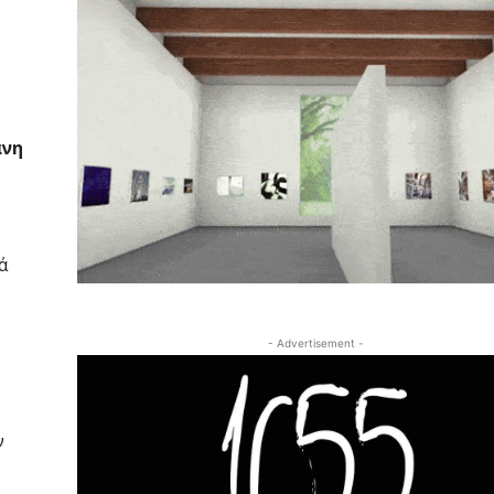
άνη
ά
- Advertisement -
ν