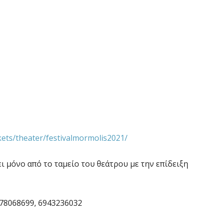
ckets/theater/festivalmormolis2021/
ι μόνο από το ταμείο του θεάτρου με την επίδειξη
978068699, 6943236032