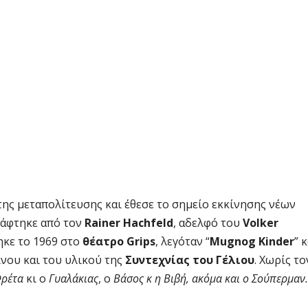
της μεταπολίτευσης και έθεσε το σημείο εκκίνησης νέων
ράφτηκε από τον
Rainer Hachfeld
, αδελφό του
Volker
ηκε το 1969 στο
θέατρο Grips
, λεγόταν “
Mugnog Kinder
” 
ίνου και του υλικού της
Συντεχνίας του Γέλιου
. Χωρίς το
ρέτα
κι ο
Γυαλάκιας
, ο
Βάσος κ η Βιβή, ακόμα και ο Σούπερμαν.