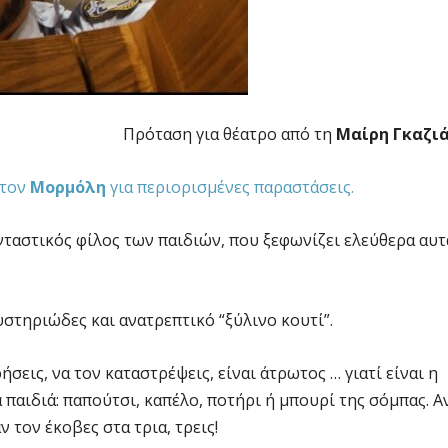
Πρόταση για θέατρο από τη
Μαίρη Γκαζι
 τον
Μορμόλη
για περιορισμένες παραστάσεις.
ανταστικός φίλος των παιδιών, που ξεφωνίζει ελεύθερα αυτ
υστηριώδες και ανατρεπτικό “ξύλινο κουτί”.
εις, να τον καταστρέψεις, είναι άτρωτος … γιατί είναι η
α παιδιά: παπούτσι, καπέλο, ποτήρι ή μπουρί της σόμπας. Α
τον έκοβες στα τρια, τρεις!