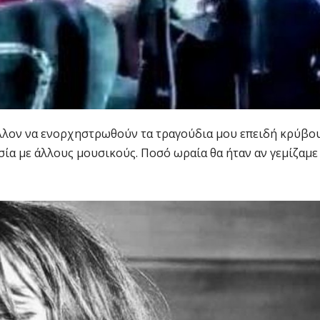
λλον να ενορχηστρωθούν τα τραγούδια μου επειδή κρύβο
σία με άλλους μουσικούς. Ποσό ωραία θα ήταν αν γεμίζαμε