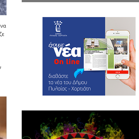
 να
ζε
ν