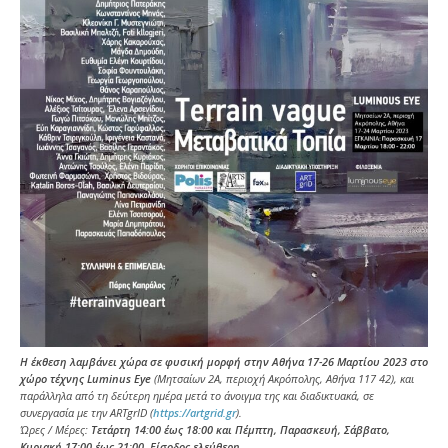
Η έκθεση λαμβάνει χώρα σε φυσική μορφή στην Αθήνα 17-26 Μαρτίου 2023 στο
χώρο τέχνης Luminus Eye
(Μητσαίων 2Α, περιοχή Ακρόπολης, Αθήνα 117 42), και
παράλληλα από τη δεύτερη ημέρα μετά το άνοιγμα της και διαδικτυακά, σε
συνεργασία με την ARTgrID (
https://artgrid.gr
).
Ώρες / Μέρες:
Τετάρτη 14:00 έως 18:00 και Πέμπτη, Παρασκευή, Σάββατο,
Κυριακή 17:00 έως 21:00. Είσοδος ελεύθερη.