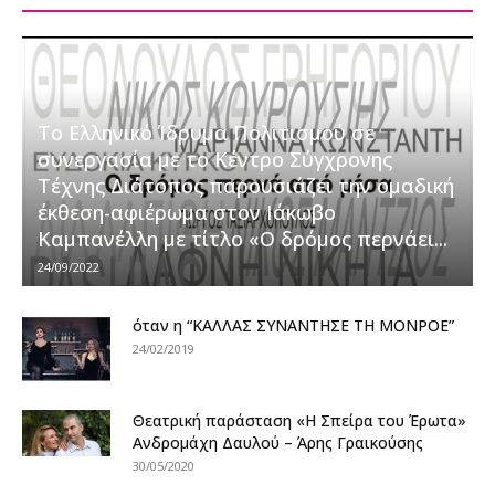
Το Ελληνικό Ίδρυμα Πολιτισμού σε
συνεργασία με το Κέντρο Σύγχρονης
Τέχνης Διάτοπος παρουσιάζει την ομαδική
έκθεση-αφιέρωμα στον Ιάκωβο
Καμπανέλλη με τίτλο «Ο δρόμος περνάει...
24/09/2022
όταν η “ΚΑΛΛΑΣ ΣΥΝΑΝΤΗΣΕ ΤΗ ΜΟΝΡΟΕ”
24/02/2019
Θεατρική παράσταση «Η Σπείρα του Έρωτα»
Ανδρομάχη Δαυλού – Άρης Γραικούσης
30/05/2020