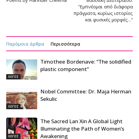
Poems by Harinder Cheema
Βασιλική Δευτεραίου:
“Εμπνέομαι από διάφορα
πράγματα, κυρίως ιστορίες
και φυσικές μορφές…”
Παρόμοια άρθρα
Περισσότερα
Timothee Bordenave: “The solidified
plastic component”
ΛΟΓΟΣ
Nobel Committee: Dr. Maja Herman
Sekulic
ΛΟΓΟΣ
The Sacred Lan Xin A Global Light
Illuminating the Path of Women’s
Awakening
ΛΟΓΟΣ