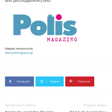
απο μια συμβολική οδό.
Χορηγός επικοινωνίας
www.polismagazino.gr
Facebook
Twitter
Pinterest
Προηγούμενο άρθρο
Επόμενο άρθρο