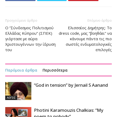
Προηγούμενο άρθρο
Επόμενο άρθρο
Ο “Σύνδεσμος Πολιτισμού
Ελισσαίος Δημήτρης: Το
Ελλάδας Κύπρου” (ΣΠΕΚ)
dress code, μας “βοηθάει” να
γιόρτασε με αύρα
κάνουμε πάντα τις πιο
Χριστουγέννων την ίδρυση
σωστές ενδυματολογικές
του
επιλογές
Παρόμοια άρθρα
Περισσότερα
“God in tension” by Jernail S Aanand
ΛΟΓΟΣ
Photini Karamouzis Chalkias: “My
poem to nobody”