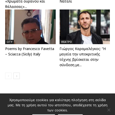
«Χρώματα ουρανού και
Ναταλί
θάλασσας»...
CITY
ΘΕΑΤΡΟ
Poems by Francesco Favetta
Γιώργος Καραμαλέγκος: “Η
– Sciacca (Sicily) Italy
μαγεία την υποκριτικής
τέχνης βρίσκεται στην
σύνδεση με...
Χρησιμοποιούμε cookies για καλύτερη πλοήγηση στη σελίδα
Διαφημιστείτε στο Polis Magazino
μας. Με τη χρήση αυτού του ιστοτόπου, αποδέχεστε τη χρήση
Όροι χρήσης & Πολιτική Προστασίας Προσωπικών Δεδομένων
των cookies.
Επικοινωνία