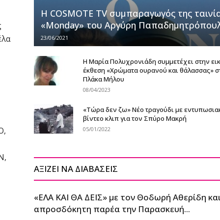
Η COSMOTE TV συμπαραγωγός της ταινί
«Monday» του Αργύρη Παπαδημητρόπου
ς
έλα
23/06/2021
Η Μαρία Πολυχρονιάδη συμμετέχει στην ει
έκθεση «Χρώματα ουρανού και θάλασσας» σ
Πλάκα Μήλου
08/04/2023
«Τώρα δεν ζω» Νέο τραγούδι με εντυπωσια
βίντεο κλιπ για τον Σπύρο Μακρή
O,
05/01/2022
N,
ΑΞΙΖΕΙ ΝΑ ΔΙΑΒΑΣΕΙΣ
«ΕΛΑ ΚΑΙ ΘΑ ΔΕΙΣ» με τον Θοδωρή Αθερίδη και
απροσδόκητη παρέα την Παρασκευή...