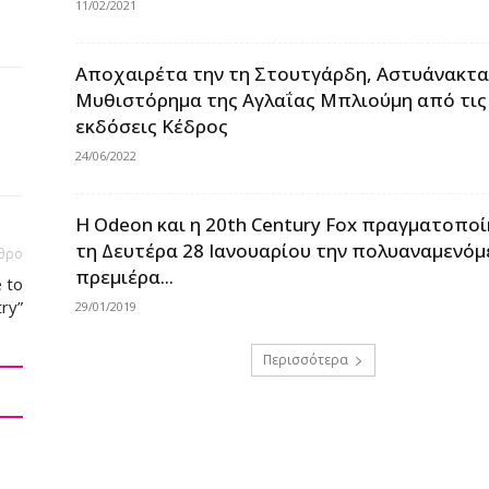
11/02/2021
Αποχαιρέτα την τη Στουτγάρδη, Αστυάνακτα
Μυθιστόρημα της Αγλαΐας Μπλιούμη από τις
εκδόσεις Κέδρος
24/06/2022
Η Odeon και η 20th Century Fox πραγματοπο
τη Δευτέρα 28 Ιανουαρίου την πολυαναμενόμ
θρο
πρεμιέρα...
e to
ry”
29/01/2019
Περισσότερα