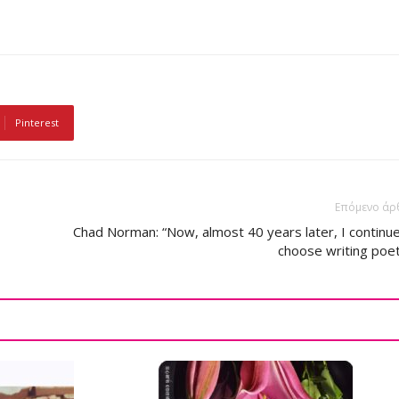
Pinterest
Επόμενο άρ
Chad Norman: “Now, almost 40 years later, I continu
choose writing poet