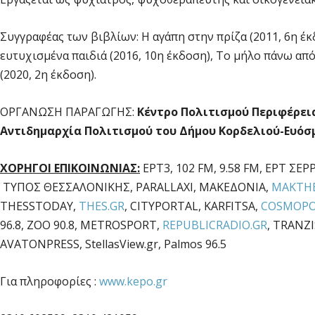
Συγγραφέας των βιβλίων: Η αγάπη στην πρίζα (2011, 6η έκ
ευτυχισμένα παιδιά (2016, 10η έκδοση), Το μήλο πάνω από 
(2020, 2η έκδοση).
ΟΡΓΑΝΩΣΗ ΠΑΡΑΓΩΓΗΣ:
Κέντρο Πολιτισμού Περιφέρει
Αντιδημαρχία Πολιτισμού του Δήμου Κορδελιού-Ευόσ
ΧΟΡΗΓΟΙ ΕΠΙΚΟΙΝΩΝΙΑΣ:
ΕΡΤ3, 102 FM, 9.58 FM, ΕΡΤ ΣΕΡ
ΤΥΠΟΣ ΘΕΣΣΑΛΟΝΙΚΗΣ, PARALLAXI, ΜΑΚΕΔΟΝΙΑ,
MAKTHE
THESSTODAY,
THES.GR
, CITYPORTAL, KARFITSA,
COSMOPO
96.8, ZOO 90.8, METROSPORT,
REPUBLICRADIO.GR
, TRANZ
AVATONPRESS, StellasView.gr, Palmos 96.5
Για πληροφορίες :
www.kepo.gr