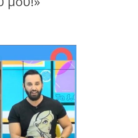
ύ μου!»