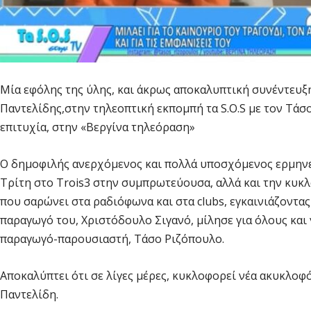
Mία εφόλης της ύλης, και άκρως αποκαλυπτική συνέντευξη
Παντελίδης,στην τηλεοπτική εκπομπή τα S.O.S με τον Τάσ
επιτυχία, στην «Βεργίνα τηλεόραση»
Ο δημοφιλής ανερχόμενος και πολλά υποσχόμενος ερμηνευτή
Τρίτη στο Trois3 στην συμπρωτεύουσα, αλλά και την κυκλ
που σαρώνει στα ραδιόφωνα και στα clubs, εγκαινιάζοντας 
παραγωγό του, Χριστόδουλο Σιγανό, μίλησε για όλους κα
παραγωγό-παρουσιαστή, Τάσο Ριζόπουλο.
Αποκαλύπτει ότι σε λίγες μέρες, κυκλοφορεί νέα ακυκλο
Παντελίδη.