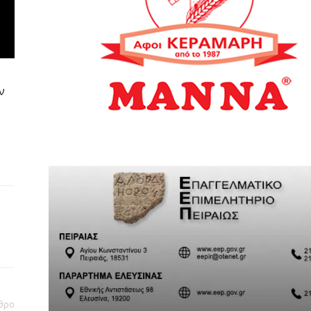
ν
θρο