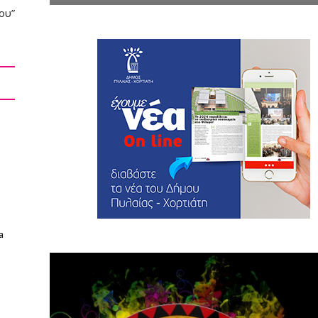
ου”
a