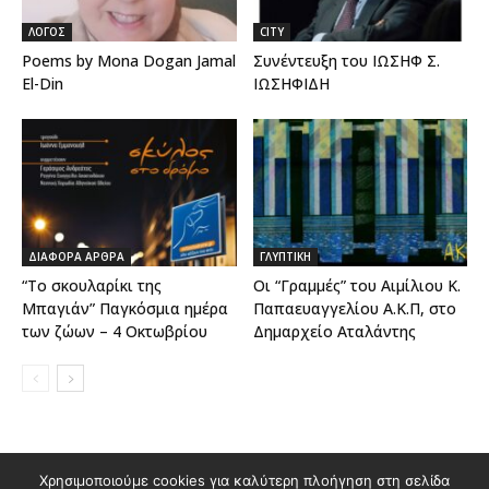
ΛΟΓΟΣ
CITY
Poems by Mona Dogan Jamal
Συνέντευξη του ΙΩΣΗΦ Σ.
El-Din
ΙΩΣΗΦΙΔΗ
ΔΙΑΦΟΡΑ ΑΡΘΡΑ
ΓΛΥΠΤΙΚΗ
“Το σκουλαρίκι της
Οι “Γραμμές” του Αιμίλιου Κ.
Μπαγιάν” Παγκόσμια ημέρα
Παπαευαγγελίου Α.Κ.Π, στο
των ζώων – 4 Οκτωβρίου
Δημαρχείο Αταλάντης
Χρησιμοποιούμε cookies για καλύτερη πλοήγηση στη σελίδα
Διαφημιστείτε στο Polis Magazino