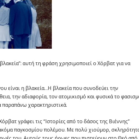
 βλακεία”: αυτή τη φράση χρησιμοποιεί ο Χόρβατ για να
γου είναι η βλακεία…Η βλακεία που συνοδεύει την
εια, την αδιαφορία, τον ατομικισμό και φυσικά το φασισμ
τα παραπάνω χαρακτηριστικά.
Χόρβατ γράφει τις “Ιστορίες από το δάσος της Βιέννης”
 ακόμα παγκοσμίου πολέμου. Με πολύ χιούμορ, σκληρότητ
ρωές του. Αυτούς τους ήρωες που πιστεύουν στο Θεό από