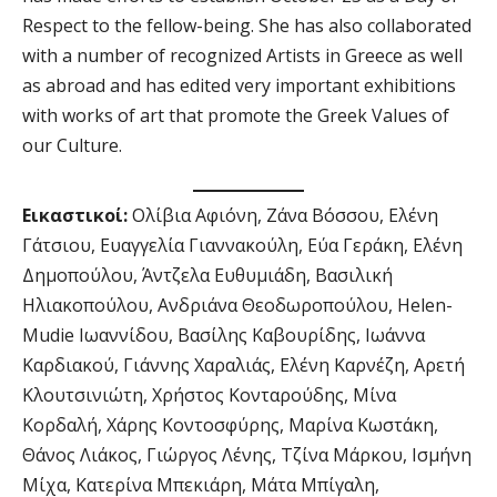
Respect to the fellow-being. She has also collaborated
with a number of recognized Artists in Greece as well
as abroad and has edited very important exhibitions
with works of art that promote the Greek Values of
our Culture.
Εικαστικοί:
Ολίβια Αφιόνη, Ζάνα Βόσσου, Ελένη
Γάτσιου, Ευαγγελία Γιαννακούλη, Εύα Γεράκη, Ελένη
Δημοπούλου, Άντζελα Ευθυμιάδη, Βασιλική
Ηλιακοπούλου, Ανδριάνα Θεοδωροπούλου, Helen-
Mudie Ιωαννίδου, Βασίλης Καβουρίδης, Ιωάννα
Καρδιακού, Γιάννης Χαραλιάς, Ελένη Καρνέζη, Αρετή
Κλουτσινιώτη, Χρήστος Κονταρούδης, Μίνα
Κορδαλή, Χάρης Κοντοσφύρης, Μαρίνα Κωστάκη,
Θάνος Λιάκος, Γιώργος Λένης, Τζίνα Μάρκου, Ισμήνη
Μίχα, Κατερίνα Μπεκιάρη, Μάτα Μπίγαλη,