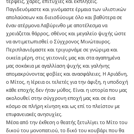
τέρψεις, χαρές, επιτυχίες και εκπλήξεις.
Παγιδευόμαστε και γινόμαστε έρμαια των υλιστικών
απολαύσεων και διεισδύουμε όλο και βαθύτερα σε
έναν ατέρμονα Λαβύρινθο με αποτέλεσμα να
χρειάζεται θάρρος, σθένος και μεγαλείο ψυχής ώστε
να αντιμετωπισθεί ο Σύγχρονος Μινώταυρος.
Περιπλανιόμαστε και τριγυρνάμε σε γνώριμα και
οικεία μέρη, στις γειτονιές μας και στα αγαπημένα
μας σοκάκια με αγαλλίαση ψυχής και γαλήνης
απομακρύνοντας φοβίες και ανασφάλειες. Η Αριάδνη,
ο Μίτος, η Ιέρεια οι τελετές για την άφιξη, η υποδοχή
κάθε εποχής δεν ήταν μύθος. Είναι η ιστορία που μας
ακολουθεί στην σύγχρονη εποχή μας και σε ένα
κόσμο σε πλήρη κίνηση και ως επί το πλείστον με
επιφανειακές ανησυχίες.
Μέσα από την έκθεση ο θεατής ξετυλίγει το Μίτο του
δικού του μονοπατιού, το δικό του κουβάρι που θα