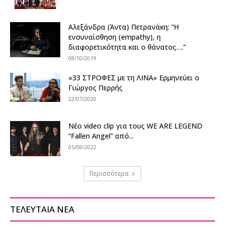
Αλεξάνδρα (Άντα) Πετρανάκη: “Η
ενσυναίσθηση (empathy), η
διαφορετικότητα και ο θάνατος….”
08/10/2019
«33 ΣΤΡΟΦΕΣ με τη ΛΙΝΑ» Ερμηνεύει ο
Γιώργος Περρής
22/07/2020
Nέο video clip για τους WE ARE LEGEND
“Fallen Angel” από...
05/08/2022
Περισσότερα
ΤΕΛΕΥΤΑΙΑ ΝΕΑ