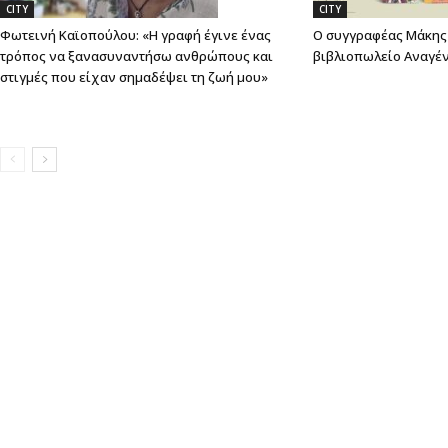
CITY
CITY
Φωτεινή Καϊοπούλου: «Η γραφή έγινε ένας
Ο συγγραφέας Μάκης 
τρόπος να ξανασυναντήσω ανθρώπους και
βιβλιοπωλείο Αναγέ
στιγμές που είχαν σημαδέψει τη ζωή μου»