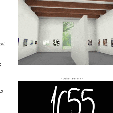
al.
ς
- Advertisement -
ια