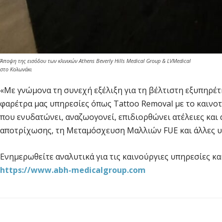
Άποψη της εισόδου των κλινικών Athens Beverly Hills Medical Group & LVMedical
στο Κολωνάκι
«Με γνώμονα τη συνεχή εξέλιξη για τη βέλτιστη εξυπηρέ
φαρέτρα μας υπηρεσίες όπως Tattoo Removal με το καινοτό
που ενυδατώνει, αναζωογονεί, επιδιορθώνει ατέλειες και ά
αποτρίχωσης, τη Μεταμόσχευση Μαλλιών FUE και άλλες υ
Ενημερωθείτε αναλυτικά για τις καινούργιες υπηρεσίες κα
https://www.abh-medicalgroup.com