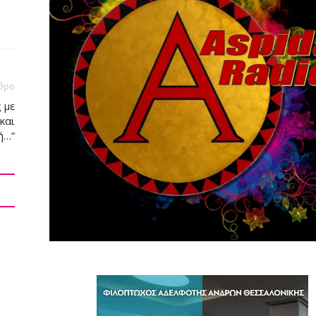
θρο
 με
και
ή…”