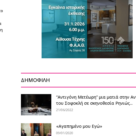
το
α
τη
ΔΗΜΟΦΙΛΗ
“Αντιγόνη Μετέωρη” μια ματιά στην Α
του Σοφοκλή σε σκηνοθεσία Ρηνιώς...
21/06/2022
«Αγαπημένο μου Εγώ»
09/01/2020