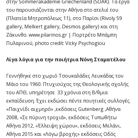
στην Sommerakademie Griechenland (SOAK). Τα έργα
του παρουσιάζονται στην Αθήνα στο ατελιέ του
(Πλατεία Μητροπόλεως 11), στο Παρίσι (Rivoly 59
gallery, Melkert gallery, Desmos gallery) και στη
Ζάκυνθο. www.pilarinos.gr | Πορτρέτο Μπάμπη
Πυλαρινού, photo credit: Vicky Psychogiou
Λίγα λόγια για την ποιήτρια Νόνη Σταματέλου
Γεννήθηκε στο χωριό Τσουκαλάδες Λευκάδας τον
Μάιο του 1960. Πτυχιούχος της Θεολογικής σχολής
του ΑΠΘ, υπηρέτησε 33 χρόνια στη Β/θμια
εκπαίδευση. Έχει εκδώσει πέντε ποιητικές συλλογές.
«Παιχνίδι αιχμηρό» ,εκδόσεις Gutenberg ,Αθήνα
2008, «Σε πύρινη τροχιά», εκδόσεις Τυπωθήτω
Αθήνα 2012, «Έλλειψη χώρου», εκδόσεις Μελάνι,
Αθήνα 2015 και «Λόγω βροχής» εκδόσεις Οδός