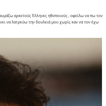
υμάζω αρκετούς Έλληνες ηθοποιούς , οφείλω να πω τον
άνει να λατρεύω την δουλειά μου χωρίς καν να τον έχω