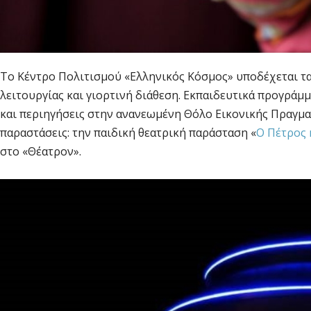
Το Κέντρο Πολιτισμού «Ελληνικός Κόσμος» υποδέχεται τ
λειτουργίας και γιορτινή διάθεση. Εκπαιδευτικά προγράμμα
και περιηγήσεις στην ανανεωμένη Θόλο Εικονικής Πραγματ
παραστάσεις: την παιδική θεατρική παράσταση «
Ο Πέτρος 
στο «Θέατρον».