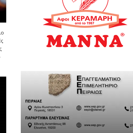
ιο
ές
ς
»